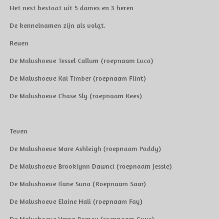
Het nest bestaat uit 5 dames en 3 heren
De kennelnamen zijn als volgt.
Reuen
De Malushoeve Tessel Callum (roepnaam Luca)
De Malushoeve Kai Timber (roepnaam Flint)
De Malushoeve Chase Sly (roepnaam Kees)
Teven
De Malushoeve Mare Ashleigh (roepnaam Paddy)
De Malushoeve Brooklynn Dawnci (roepnaam Jessie)
De Malushoeve Ilane Suna (Roepnaam Saar)
De Malushoeve Elaine Hali (roepnaam Fay)
De Malushoeve Verna Romey (roepnaam Guus)