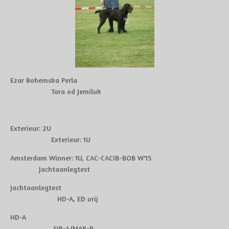
Ezar Bohemska Perla
Tara od Jemiluk
Exterieur: 2U
Exterieur: 1U
Amsterdam Winner: 1U, CAC-CACIB-BOB W'15
Jachtaanlegtest
Jachtaanlegtest
HD-A, ED vrij
HD-A
SJP-A/MAP-B