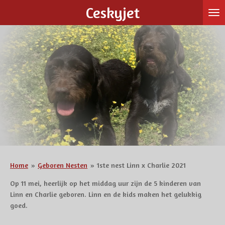
Ceskyjet
Ga
direct
naar
de
hoofdinhoud
Home
»
Geboren Nesten
»
1ste nest Linn x Charlie 2021
Op 11 mei, heerlijk op het middag uur zijn de 5 kinderen van
Linn en Charlie geboren. Linn en de kids maken het gelukkig
goed.