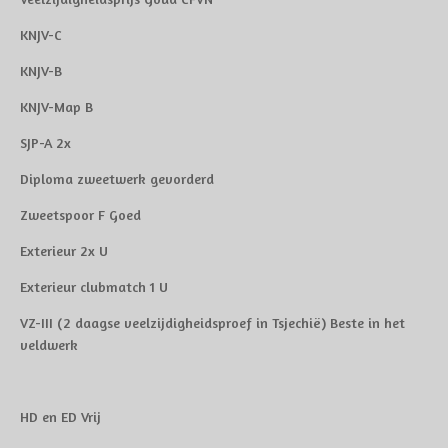
KNJV-C
KNJV-B
KNJV-Map B
SJP-A 2x
Diploma zweetwerk gevorderd
Zweetspoor F Goed
Exterieur 2x U
Exterieur clubmatch 1 U
VZ-III (2 daagse veelzijdigheidsproef in Tsjechië) Beste in het
veldwerk
HD en ED Vrij