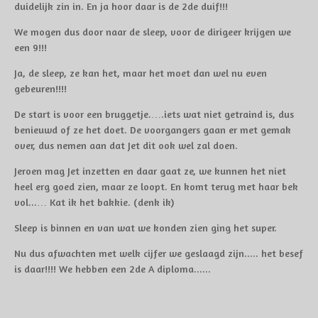
duidelijk zin in. En ja hoor daar is de 2de duif!!!
We mogen dus door naar de sleep, voor de dirigeer krijgen we
een 9!!!
Ja, de sleep, ze kan het, maar het moet dan wel nu even
gebeuren!!!!
De start is voor een bruggetje.….iets wat niet getraind is, dus
benieuwd of ze het doet. De voorgangers gaan er met gemak
over, dus nemen aan dat Jet dit ook wel zal doen.
Jeroen mag Jet inzetten en daar gaat ze, we kunnen het niet
heel erg goed zien, maar ze loopt. En komt terug met haar bek
vol...… Kat ik het bakkie. (denk ik)
Sleep is binnen en van wat we konden zien ging het super.
Nu dus afwachten met welk cijfer we geslaagd zijn..... het besef
is daar!!!! We hebben een 2de A diploma......