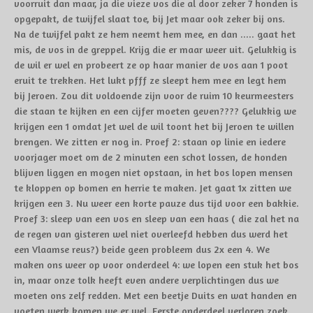
voorruit dan maar, ja die vieze vos die al door zeker 7 honden is
opgepakt, de twijfel slaat toe, bij Jet maar ook zeker bij ons.
Na de twijfel pakt ze hem neemt hem mee, en dan ..... gaat het
mis, de vos in de greppel. Krijg die er maar weer uit. Gelukkig is
de wil er wel en probeert ze op haar manier de vos aan 1 poot
eruit te trekken. Het lukt pfff ze sleept hem mee en legt hem
bij Jeroen. Zou dit voldoende zijn voor de ruim 10 keurmeesters
die staan te kijken en een cijfer moeten geven???? Gelukkig we
krijgen een 1 omdat Jet wel de wil toont het bij Jeroen te willen
brengen. We zitten er nog in. Proef 2: staan op linie en iedere
voorjager moet om de 2 minuten een schot lossen, de honden
blijven liggen en mogen niet opstaan, in het bos lopen mensen
te kloppen op bomen en herrie te maken. Jet gaat 1x zitten we
krijgen een 3. Nu weer een korte pauze dus tijd voor een bakkie.
Proef 3: sleep van een vos en sleep van een haas ( die zal het na
de regen van gisteren wel niet overleefd hebben dus werd het
een Vlaamse reus
?
) beide geen probleem dus 2x een 4. We
maken ons weer op voor onderdeel 4: we lopen een stuk het bos
in, maar onze tolk heeft even andere verplichtingen dus we
moeten ons zelf redden. Met een beetje Duits en wat handen en
voeten werk komen we er wel. Eerste onderdeel verloren zoek