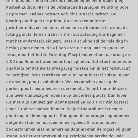
Om 16.00 uur moeten we ons melden bij de bierbrouwerij bij
kasteel Zvikov. Hier is de veterinaire keuring en de loting voor
de proeven. Helaas bestaat ook dit uit veel wachten. De
keuring doorlopen we prima. Na een ceremonie met
jachthoornblazers en voorstellen van de keurmeesters vind de
loting plaats. Jeroen trekt nr 8 en zal zaterdag dus beginnen
met het onderdeel veldwerk. Deze discipline zal de hele dag in
beslag gaan nemen. Na afloop eten we nog wat en gaan we
terug naar het hotel. Zaterdag 17 september staan we vroeg op
6.00 uur. Hond uitlaten en ontbijt ophalen. Dat staat mooi voor
ons klaar omdat we te vroeg weg moeten om in het restaurant
te ontbijten. We vertrekken om 6.45 naar kasteel Zvikov waar
de opening plaats zal vinden. We verzamelen daar op de
parkeerplaats waar iedereen verzamelt. De jachthoornblazers
zijn weer aanwezig en openen op de parkeerplaats. Dan lopen
we met alle aanwezigen naar Kasteel Zvikov. Prachtig kasteel
waar 2 rivieren samen komen. De jachthoornblazers nemen
plaats op de binnenplaats. Dan gaan de voorjagers op nummer
volgorde staan en worden binnen geleid. Er staan mooie
boomstammen met nummers en daar moeten de jagers bij gaan
staan. Na het getoeter en alle plechtigheden breekt de wolk