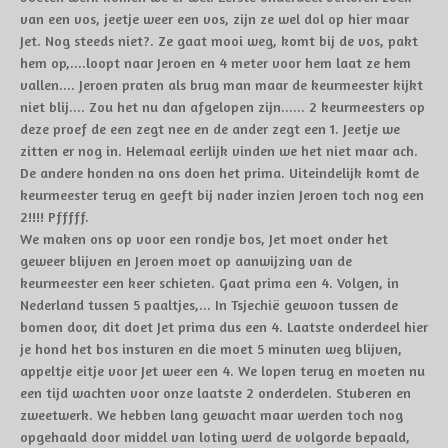
van een vos, jeetje weer een vos, zijn ze wel dol op hier maar
Jet. Nog steeds niet
?
. Ze gaat mooi weg, komt bij de vos, pakt
hem op,....loopt naar Jeroen en 4 meter voor hem laat ze hem
vallen.... Jeroen praten als brug man maar de keurmeester kijkt
niet blij.... Zou het nu dan afgelopen zijn...... 2 keurmeesters op
deze proef de een zegt nee en de ander zegt een 1. Jeetje we
zitten er nog in. Helemaal eerlijk vinden we het niet maar ach.
De andere honden na ons doen het prima. Uiteindelijk komt de
keurmeester terug en geeft bij nader inzien Jeroen toch nog een
2!!!! Pfffff.
We maken ons op voor een rondje bos, Jet moet onder het
geweer blijven en Jeroen moet op aanwijzing van de
keurmeester een keer schieten. Gaat prima een 4. Volgen, in
Nederland tussen 5 paaltjes,... In Tsjechië gewoon tussen de
bomen door, dit doet Jet prima dus een 4. Laatste onderdeel hier
je hond het bos insturen en die moet 5 minuten weg blijven,
appeltje eitje voor Jet weer een 4. We lopen terug en moeten nu
een tijd wachten voor onze laatste 2 onderdelen. Stuberen en
zweetwerk. We hebben lang gewacht maar werden toch nog
opgehaald door middel van loting werd de volgorde bepaald,