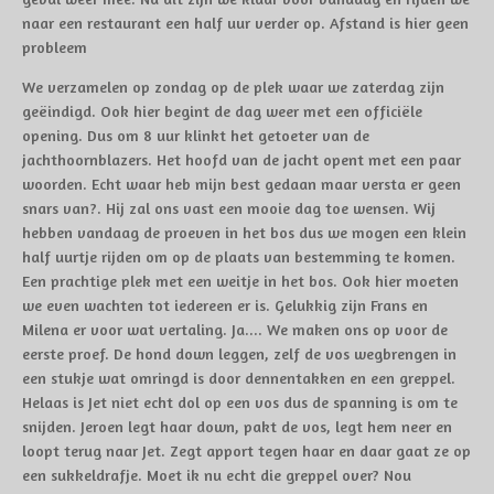
naar een restaurant een half uur verder op. Afstand is hier geen
probleem
We verzamelen op zondag op de plek waar we zaterdag zijn
geëindigd. Ook hier begint de dag weer met een officiële
opening. Dus om 8 uur klinkt het getoeter van de
jachthoornblazers. Het hoofd van de jacht opent met een paar
woorden. Echt waar heb mijn best gedaan maar versta er geen
snars van
?
. Hij zal ons vast een mooie dag toe wensen. Wij
hebben vandaag de proeven in het bos dus we mogen een klein
half uurtje rijden om op de plaats van bestemming te komen.
Een prachtige plek met een weitje in het bos. Ook hier moeten
we even wachten tot iedereen er is. Gelukkig zijn Frans en
Milena er voor wat vertaling. Ja.... We maken ons op voor de
eerste proef. De hond down leggen, zelf de vos wegbrengen in
een stukje wat omringd is door dennentakken en een greppel.
Helaas is Jet niet echt dol op een vos dus de spanning is om te
snijden. Jeroen legt haar down, pakt de vos, legt hem neer en
loopt terug naar Jet. Zegt apport tegen haar en daar gaat ze op
een sukkeldrafje. Moet ik nu echt die greppel over? Nou