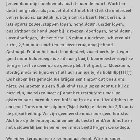
Jeroen door mijn toedoen als laatste aan de buurt. Wachten
duurt lang zeker als je weet dat dit niet het sterkste onderdeel
van je hond is. Eindelijk, we zijn aan de beurt. Het bersen, is
iets aparts zoveel stappen lopen, hond down, verder lopen,
onzichtbaar de hond weer bij je roepen, doorlopen, hond down,
weer doorlopen, uit het zicht 2,5 minuut wachten, schieten uit
zicht, 2,5 minuut wachten en weer terug naar je hond.
Geslaagd. En dan het laatste onderdeel, zweetwerk. Jet begint
goed maar halverwege is ze de weg kwijt, keurmeester roept ze
terug en zet ze weer op de goede plek, het gaat,.... Moeizaam,
slordig maar na bijna een half uur zijn we bij de bok!!!!!pfffffff
we hebben het gehaald we krijgen een 1 maar dat boeit ons
niets. We moeten nu een flink eind terug lopen voor we bij de
auto zijn, we reizen weer af naar het restaurant waar we
gisteren ook waren dus een half uur in de auto. Hier drinken we
wat met Frans om het diplom (Tsjechisch) te vieren na 2,5 uur is
de prijsuitreiking. We zijn geen eerste maar ook geen laatste.
Als klap op de vuurpijl winnen we als beste hond/combinatie in
het veldwerk!! Een beker en een mooi beeld krijgen we cadeau.
We kijken terug op een zeer mooi weekend. Wij zijn super