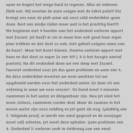
open en begint het mega hard te regenen. Alles en iedereen
flink nat. Wij moeten de auto volgen met de tekst pole!!! Die
brengt ons naar de plek waar wij onze veld onderdelen gaan
doen. Best een eindje rijden maar wat is het prachtig hier!!!!
We beginnen met 4 honden aan het onderdeel verloren apport
met fazant. Jet heeft er zin in maar kan ook goed haar eigen
plan trekken en dat doet ze ook, niet geheel volgens wens van
de baas
?
. Maar het komt binnen. Daarna verloren apport met
haas en dat doet ze super 2x een 4!!! ( 4 is het hoogte aantal
punten). Na dit onderdeel doen we een sleep met fazant.
Favoriet onderdeel voor Jet dus geen probleem en weer een 4.
Na deze onderdelen moesten we even wachten tot we
opgehaald werden voor het onderdeel water. En daar zit een
oefening in waar we voor vrezen
?
. De hond moet 5 minuten
zwemmen in het water en dirigeerbaar zijn. Nou Jet vind het
maar zinloos, zwemmen zonder doel. Maar de zwanen in het
mooie water zijn onze redding en Jet gaat als nog. Gelukkig een
2. Volgende proef, er wordt een eend gegooid en de voorjager
moet zelf schieten, Jet moet deze ophalen. Geen probleem een
4. Onderdeel 3: verloren zoek in rietkraag van een eend.