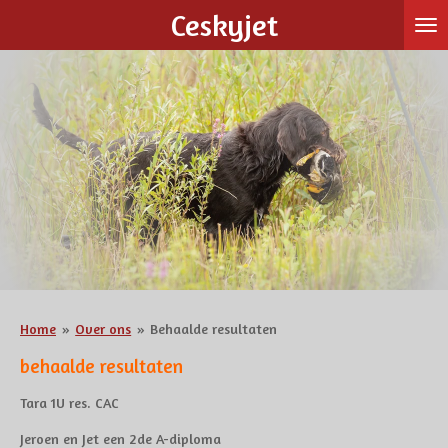
Ceskyjet
Ga
direct
naar
de
hoofdinhoud
Home
»
Over ons
»
Behaalde resultaten
behaalde resultaten
Tara 1U res. CAC
Jeroen en Jet een 2de A-diploma