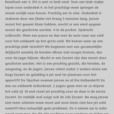
Resultaat een 4. Dit is wat ze leuk vind. Toen een leuk stukje
lopen voor onderdeel 4. In het prachtige meer springen de
vissen vrolijk naar boven. Prachtig om te zien. Onderdeel 4:
stuberen door een flinke riet kraag 5 minuten lang. Jeroen
moest het geweer klaar hebben, mocht er een eend opgaan
moest die geschoten worden. 4 in de pocket. Opdracht
volbracht. Weer een pauze en dan met de auto naar een veld
voor het veldwerk op het grote veld. We komen weer op een
prachtige plek terecht!!! We beginnen met een gezamenlijke
drijfjacht waarbij de honden elkaar niet mogen kruisen, dus
voor de jager blijven. Mocht er een fazant zijn dan moest deze
geschoten worden. Het is een prachtig gezicht, die honden, de
omgeving, en de jagers. Jeroen schiet nadat 2 andere miste een
hoge fazant en gelukkig is Jet snel ter plaatsen voor het
apport!!!! De Tsjechen noemen Jeroen nu al Die Hollander!!!! En
dan nu veldwerk individueel. 2 jagers gaan mee en ze drijven
het veld af. Al snel staat Jet prachtig voor en daar is de eerste
fazant. En redelijk snel volgt ook de 2de fazant. Nu mag Jeroen
niet meer schieten maar moet wel even laten zien hoe Jet veld
neemt!!! Nou natuurlijk geen probleem. De 4 nemen we in ieder
geval weer mee. Na dit zijn we klaar voor vandaag en rijden we