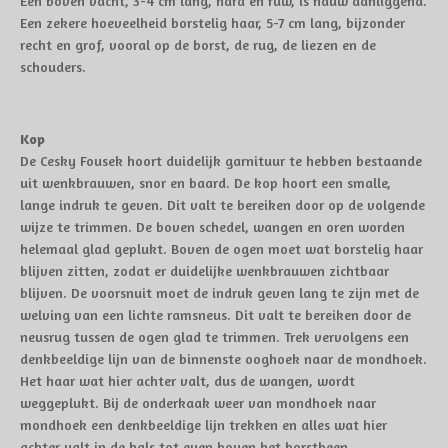
Een boven vacht, 3-4 cm lang, hard en ruw, is nauw aanliggend.
Een zekere hoeveelheid borstelig haar, 5-7 cm lang, bijzonder
recht en grof, vooral op de borst, de rug, de liezen en de
schouders.
Kop
De Cesky Fousek hoort duidelijk garnituur te hebben bestaande
uit wenkbrauwen, snor en baard. De kop hoort een smalle,
lange indruk te geven. Dit valt te bereiken door op de volgende
wijze te trimmen. De boven schedel, wangen en oren worden
helemaal glad geplukt. Boven de ogen moet wat borstelig haar
blijven zitten, zodat er duidelijke wenkbrauwen zichtbaar
blijven. De voorsnuit moet de indruk geven lang te zijn met de
welving van een lichte ramsneus. Dit valt te bereiken door de
neusrug tussen de ogen glad te trimmen. Trek vervolgens een
denkbeeldige lijn van de binnenste ooghoek naar de mondhoek.
Het haar wat hier achter valt, dus de wangen, wordt
weggeplukt. Bij de onderkaak weer van mondhoek naar
mondhoek een denkbeeldige lijn trekken en alles wat hier
achter valt in de hals tot even boven het borstbeen