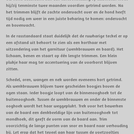
hij/zij tenminste twee maanden voordien getrimd worden. Na
het trimmen blijft de zachte ondervacht over en de hond heeft
tijd nodig om weer in een juiste beharing te komen: ondervacht
en bovenvacht.
In de rasstandaard staat duidelijk dat de ruwharige teckel er op
een afstand uit behoort te zien als een korthaar met
uitzondering van het garnituur (wenkbrauwen en baard). Het
lichaam, benen en staart op één lengte trimmen. Een klein
plukje haar mag ter accentuering van de voorborst blijven
zitten.
Schedel, oren, wangen en nek worden eveneens kort getrimd.
Als wenkbrauwen blijven twee gescheiden boogjes boven de
ogen staan. Ieder boogje loopt van de binnenooghoek tot de
buitenooghoek. Tussen de wenkbrauwen en onder de binnenste
ooghoek wordt het haar weggeplukt. Trek voor het bewerken
van de baard een denkbeeldige lijn van buitenooghoek tot
mondhoek, dit geeft de vorm van de baard aan. Trim
voorzichtig de lange punten van snor en baard naar verhouding
bij. Let erop dat het teveel aan haar tussen de voetzooltjes