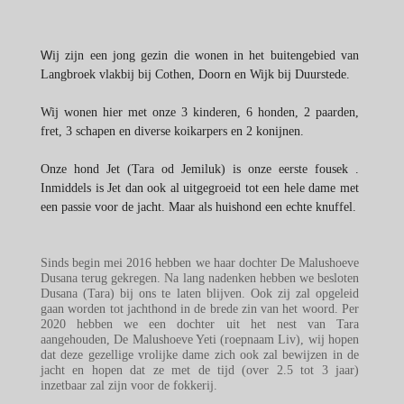
W
ij zijn een jong gezin die wonen in het buitengebied van
Langbroek vlakbij bij Cothen, Doorn en Wijk bij Duurstede.
Wij wonen hier met onze 3 kinderen, 6 honden, 2 paarden,
fret, 3 schapen en diverse koikarpers en 2 konijnen.
Onze hond Jet (Tara od Jemiluk) is onze eerste fousek .
Inmiddels is Jet dan ook al uitgegroeid tot een hele dame met
een passie voor de jacht. Maar als huishond een echte knuffel.
Sinds begin mei 2016 hebben we haar dochter De Malushoeve
Dusana terug gekregen. Na lang nadenken hebben we besloten
Dusana (Tara) bij ons te laten blijven. Ook zij zal opgeleid
gaan worden tot jachthond in de brede zin van het woord. Per
2020 hebben we een dochter uit het nest van Tara
aangehouden, De Malushoeve Yeti (roepnaam Liv), wij hopen
dat deze gezellige vrolijke dame zich ook zal bewijzen in de
jacht en hopen dat ze met de tijd (over 2.5 tot 3 jaar)
inzetbaar zal zijn voor de fokkerij.