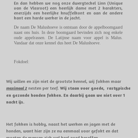
En dan hebben we nog onze dwergteckel Linn (Unique
van de Vlasroot) een heerlijk dame met 2 karakters,
enerzijds een heerlijke knuffelkont en aan de andere
kant een harde werker in de jacht.
De naam De Malushoeve is ontstaan door de appelboomgaard
naast ons huis. In deze boomgaard bevinden zich nog enkele
oude appelrassen. De Latijnse naam voor appel is Malus.
Vandaar dat onze kennel dus heet De Malushoeve.
Fokdoel:
Wij willen en zijn niet de grootste kennel, wij fokken maar
nesten per teef.
Wij staan voor
goede, rastypische
maximaal 2
en gezonde honden fokken. En daarbij gaan we niet over 1
nacht ijs.
Het fokken is hobby, naast het werken en jagen met de
honden, want hier zijn ze nu eenmaal voor gefokt en dat
moeten de mensen zich wel heel goed beseffen.